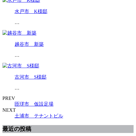
水戸市 K様邸
…
越谷市 新築
…
古河市 S様邸
…
PREV
匝瑳市 仮設足場
NEXT
土浦市 テナントビル
最近の投稿