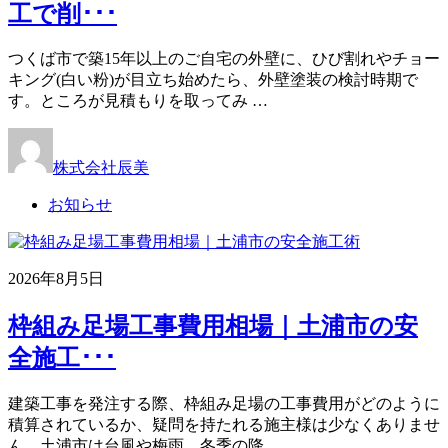
工で削･･･
つくば市で築15年以上のご自宅の外壁に、ひび割れやチョー
キング(白い粉)が目立ち始めたら、外壁塗装の検討時期で
す。ところが見積もりを取ってみ …
株式会社辰美
お知らせ
2026年8月5日
枠組み足場工事費用相場｜土浦市の安
全施工･･･
建築工事を発注する際、枠組み足場の工事費用がどのように
積算されているか、疑問を持たれる施主様は少なくありませ
ん。土浦市は台風や梅雨、冬季の降 …