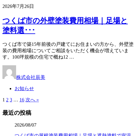
2026年7月26日
つくば市の外壁塗装費用相場｜足場と
塗料選･･･
つくば市で築15年前後の戸建てにお住まいの方から、外壁塗
装の費用相場についてご相談をいただく機会が増えていま
す。100坪規模の住宅で概ね12 …
株式会社辰美
お知らせ
1
2
3
…
16
次へ »
最近の投稿
2026/08/07
つくば市の屋根塗装費用相場｜足場と遮熱塗料で室温