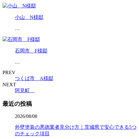
小山 N様邸
…
石岡市 F様邸
…
PREV
つくば市 A様邸
NEXT
阿見町
最近の投稿
2026/08/08
外壁塗装の悪徳業者見分け方｜茨城県で安心できる5つ
のチェック項目