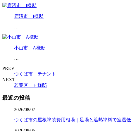
鹿沼市 I様邸
…
小山市 A様邸
…
PREV
つくば市 テナント
NEXT
若葉区 Ｈ様邸
最近の投稿
2026/08/07
つくば市の屋根塗装費用相場｜足場と遮熱塗料で室温低
2026/08/06