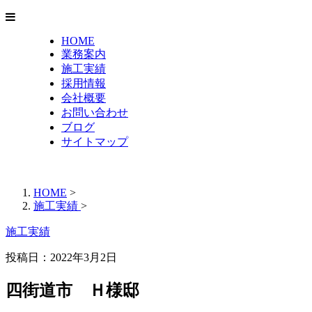
HOME
業務案内
施工実績
採用情報
会社概要
お問い合わせ
ブログ
サイトマップ
HOME
>
施工実績
>
施工実績
投稿日：
2022年3月2日
四街道市 Ｈ様邸