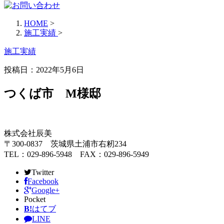
HOME
>
施工実績
>
施工実績
投稿日：
2022年5月6日
つくば市 M様邸
株式会社辰美
〒300-0837 茨城県土浦市右籾234
TEL：029-896-5948 FAX：029-896-5949
Twitter
Facebook
Google+
Pocket
B!
はてブ
LINE