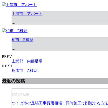
土浦市 アパート
…
柏市 E様邸
…
PREV
山武郡 内部足場
NEXT
栃木市 A様邸
最近の投稿
2026/08/06
つくば市の足場工事費用相場｜同時施工で削減する方