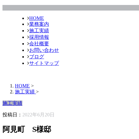
HOME
業務案内
施工実績
採用情報
会社概要
お問い合わせ
ブログ
サイトマップ
HOME
>
施工実績
>
施工実績
投稿日：
2022年6月20日
阿見町 S様邸