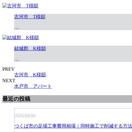
古河市 T様邸
…
結城郡 K様邸
…
PREV
古河市 K様邸
NEXT
水戸市 アパート
最近の投稿
2026/08/06
つくば市の足場工事費用相場｜同時施工で削減する方