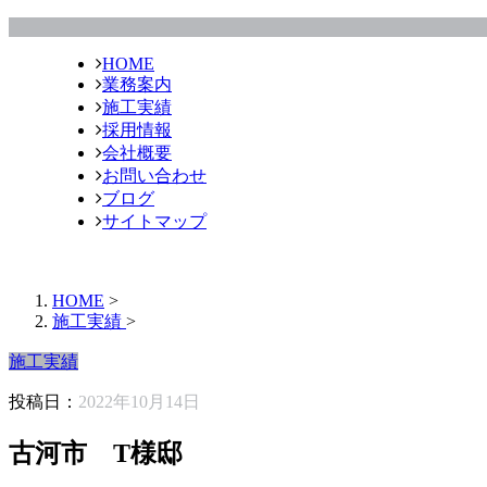
HOME
業務案内
施工実績
採用情報
会社概要
お問い合わせ
ブログ
サイトマップ
HOME
>
施工実績
>
施工実績
投稿日：
2022年10月14日
古河市 T様邸