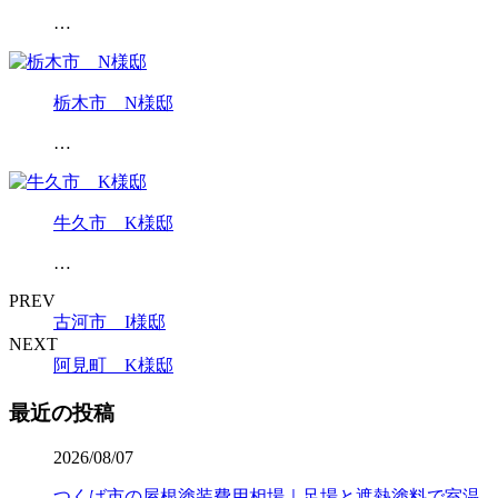
…
栃木市 N様邸
…
牛久市 K様邸
…
PREV
古河市 I様邸
NEXT
阿見町 K様邸
最近の投稿
2026/08/07
つくば市の屋根塗装費用相場｜足場と遮熱塗料で室温