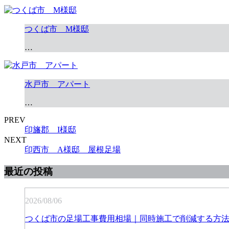
つくば市 M様邸
…
水戸市 アパート
…
PREV
印旛郡 I様邸
NEXT
印西市 A様邸 屋根足場
最近の投稿
2026/08/06
つくば市の足場工事費用相場｜同時施工で削減する方