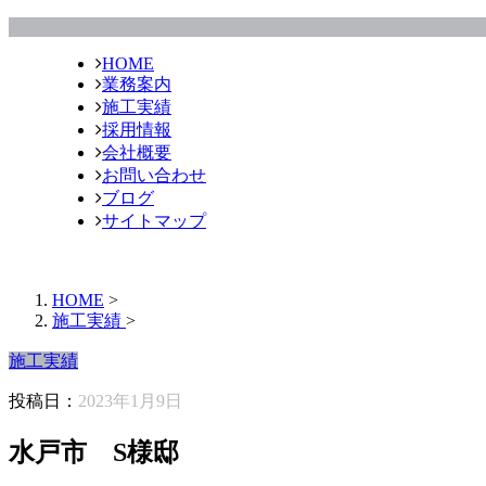
HOME
業務案内
施工実績
採用情報
会社概要
お問い合わせ
ブログ
サイトマップ
HOME
>
施工実績
>
施工実績
投稿日：
2023年1月9日
水戸市 S様邸