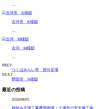
…
古河市 K様邸
…
古河 M様邸
…
PREV
つくばみらい市 部分足場
NEXT
野田市 N様邸
最近の投稿
2026/08/05
枠組み足場工事費用相場｜土浦市の安全施工術