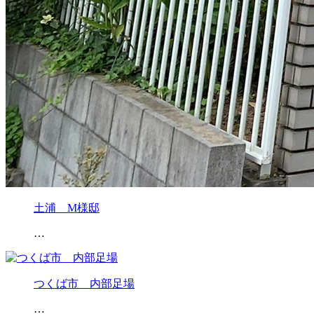
土浦 M様邸
…
つくば市 内部足場
…