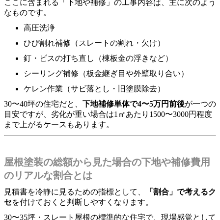
ここに含まれる「下地や補修」の工事内容は、主に次のよう
なものです。
高圧洗浄
ひび割れ補修（スレートの割れ・欠け）
釘・ビスの打ち直し（棟板金の浮きなど）
シーリング補修（板金継ぎ目や外壁取り合い）
ケレン作業（サビ落とし・旧塗膜除去）
30〜40坪の住宅だと、
下地補修単体で4〜5万円前後
が一つの
目安ですが、劣化が重い場合は1㎡あたり1500〜3000円程度
まで上がるケースもあります。
屋根塗装の総額から見た場合の下地や補修費用
のリアルな割合とは
見積書を冷静に見るための指標として、
「割合」で考えるク
セ
を付けておくと判断しやすくなります。
30〜35坪・スレート屋根の標準的な住宅で、現場感覚として