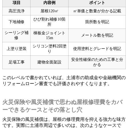
項目
内容例
ポイント
高圧洗浄
屋根120㎡
㎡単価と数量が分かる記載
ひび割れ補修10箇
下地補修
箇所数を明記
所
シーリング補
棟板金ジョイント
メートル数を明記
修
15m
シリコン塗料2回塗
上塗り塗装
使用塗料とグレードを明記
り
安全性確保のための工事と分
足場工事
建物全面架設
かる
このレベルで書かれていれば、土浦市の助成金や金融機関の
リフォームローン審査でも評価されやすくなります。
火災保険や風災補償で思わぬ屋根修理費をカバ
ーできるケースとその落とし穴
火災保険の風災補償は、屋根の修理費用を抑える強力な味方
です。実際に土浦市周辺で多いのは、次のようなケースで