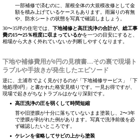
一部補修で済むのに、屋根全体の大規模改修として金
額を積み上げているケースもあります。雨漏りの有無
や、防水シートの状態を写真で確認しましょう。
30〜35坪の住宅では、
下地補修と高圧洗浄の合計が、総工事
費の15〜25％程度に収まっているか
を一つの目安にすると、
相場から大きく外れていないか判断しやすくなります。
下地や補修費用が0円の見積書…その裏で現場ト
ラブルや手抜きが発生したエピソード
逆に、土浦市でよく見かけるのが「下地補修サービス」「下
地処理0円」と書かれた格安見積りです。一見お得ですが、
現場で起きがちなトラブルはかなり深刻です。
高圧洗浄の圧を弱くして時間短縮
苔や旧塗膜が十分に落ちていないまま塗装し、2〜3年
で塗膜が剥がれた例があります。写真で洗浄前後を必
ず確認したいところです。
ケレンを省略してサビの上から塗装