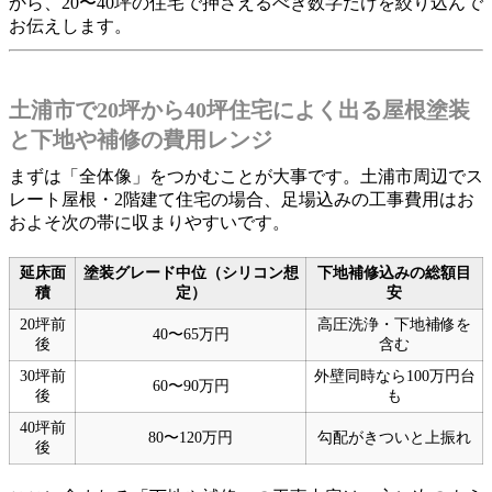
から、20〜40坪の住宅で押さえるべき数字だけを絞り込んで
お伝えします。
土浦市で20坪から40坪住宅によく出る屋根塗装
と下地や補修の費用レンジ
まずは「全体像」をつかむことが大事です。土浦市周辺でス
レート屋根・2階建て住宅の場合、足場込みの工事費用はお
およそ次の帯に収まりやすいです。
延床面
塗装グレード中位（シリコン想
下地補修込みの総額目
積
定）
安
20坪前
高圧洗浄・下地補修を
40〜65万円
後
含む
30坪前
外壁同時なら100万円台
60〜90万円
後
も
40坪前
80〜120万円
勾配がきついと上振れ
後