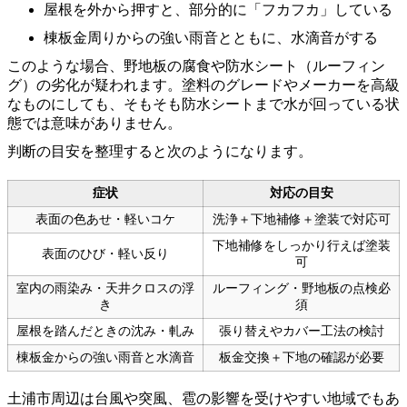
屋根を外から押すと、部分的に「フカフカ」している
棟板金周りからの強い雨音とともに、水滴音がする
このような場合、野地板の腐食や防水シート（ルーフィン
グ）の劣化が疑われます。塗料のグレードやメーカーを高級
なものにしても、そもそも防水シートまで水が回っている状
態では意味がありません。
判断の目安を整理すると次のようになります。
症状
対応の目安
表面の色あせ・軽いコケ
洗浄＋下地補修＋塗装で対応可
下地補修をしっかり行えば塗装
表面のひび・軽い反り
可
室内の雨染み・天井クロスの浮
ルーフィング・野地板の点検必
き
須
屋根を踏んだときの沈み・軋み
張り替えやカバー工法の検討
棟板金からの強い雨音と水滴音
板金交換＋下地の確認が必要
土浦市周辺は台風や突風、雹の影響を受けやすい地域でもあ