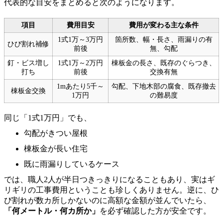
代表的な目安をまとめると次のようになります。
項目
費用目安
費用が変わる主な条件
1式1万～3万円
箇所数、幅・長さ、雨漏りの有
ひび割れ補修
前後
無、勾配
釘・ビス増し
1式1万～2万円
棟板金の長さ、既存のぐらつき、
打ち
前後
交換有無
1mあたり5千～
勾配、下地木部の腐食、既存撤去
棟板金交換
1万円
の難易度
同じ「1式1万円」でも、
勾配がきつい屋根
棟板金が長い住宅
既に雨漏りしているケース
では、職人2人が半日つきっきりになることもあり、実はギ
リギリの工事費用ということも珍しくありません。逆に、ひ
び割れが数カ所しかないのに高額な金額が並んでいたら、
「何メートル・何カ所か」
を必ず確認した方が安全です。