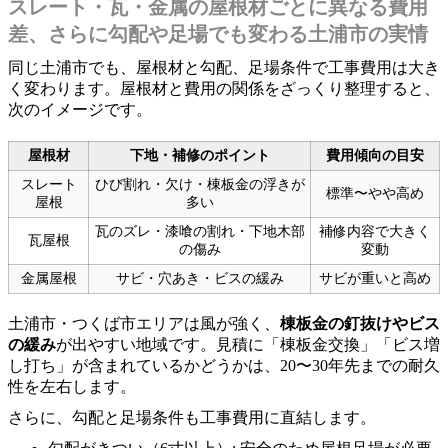
スレート・瓦・金属の屋根材ごとに異なる費用
差、さらに勾配や足場でも変わる土浦市の実情
同じ土浦市でも、屋根材と勾配、足場条件で工事費用は大き
く変わります。屋根材と費用の関係をざっくり整理すると、
次のイメージです。
屋根材
下地・補修のポイント
費用傾向の目安
スレート
ひび割れ・欠け・棟板金の浮きが
標準〜やや高め
屋根
多い
瓦のズレ・漆喰の割れ・下地木部
補修内容で大きく
瓦屋根
の傷み
変動
金属屋根
サビ・穴あき・ビスの緩み
サビが重いと高め
土浦市・つくば市エリアは風が強く、
棟板金の釘抜けやビス
の緩み
が出やすい地域です。見積に「棟板金交換」「ビス増
し打ち」が含まれているかどうかは、20〜30年先までの耐久
性を左右します。
さらに、勾配と足場条件も工事費用に直結します。