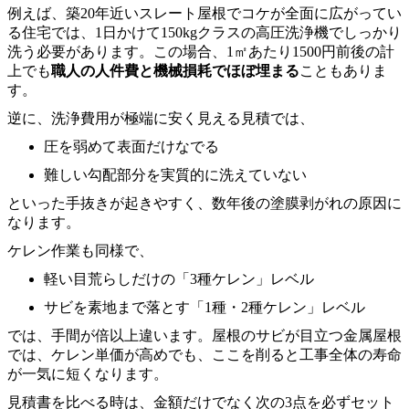
例えば、築20年近いスレート屋根でコケが全面に広がってい
る住宅では、1日かけて150kgクラスの高圧洗浄機でしっかり
洗う必要があります。この場合、1㎡あたり1500円前後の計
上でも
職人の人件費と機械損耗でほぼ埋まる
こともありま
す。
逆に、洗浄費用が極端に安く見える見積では、
圧を弱めて表面だけなでる
難しい勾配部分を実質的に洗えていない
といった手抜きが起きやすく、数年後の塗膜剥がれの原因に
なります。
ケレン作業も同様で、
軽い目荒らしだけの「3種ケレン」レベル
サビを素地まで落とす「1種・2種ケレン」レベル
では、手間が倍以上違います。屋根のサビが目立つ金属屋根
では、ケレン単価が高めでも、ここを削ると工事全体の寿命
が一気に短くなります。
見積書を比べる時は、金額だけでなく次の3点を必ずセット