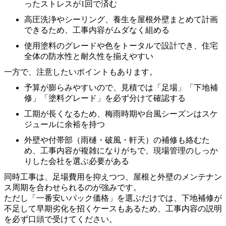
ったストレスが1回で済む
高圧洗浄やシーリング、養生を屋根外壁まとめて計画
できるため、工事内容がムダなく組める
使用塗料のグレードや色をトータルで設計でき、住宅
全体の防水性と耐久性を揃えやすい
一方で、注意したいポイントもあります。
予算が膨らみやすいので、見積では「足場」「下地補
修」「塗料グレード」を必ず分けて確認する
工期が長くなるため、梅雨時期や台風シーズンはスケ
ジュールに余裕を持つ
外壁や付帯部（雨樋・破風・軒天）の補修も絡むた
め、工事内容が複雑になりがちで、現場管理のしっか
りした会社を選ぶ必要がある
同時工事は、足場費用を抑えつつ、屋根と外壁のメンテナン
ス周期を合わせられるのが強みです。
ただし「一番安いパック価格」を選ぶだけでは、下地補修が
不足して早期劣化を招くケースもあるため、工事内容の説明
を必ず口頭で受けてください。