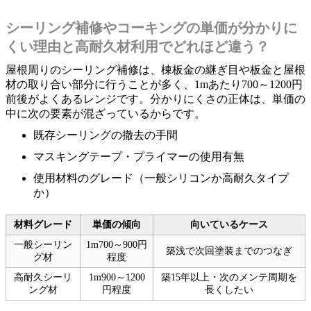
シーリング補修やコーキングの単価が分かりに
くい理由と高耐久材利用でどれほど違う？
屋根周りのシーリング補修は、棟板金の継ぎ目や板金と屋根
材の取り合い部分に行うことが多く、1mあたり700～1200円
前後がよくあるレンジです。分かりにくさの正体は、単価の
中に次の要素が混ざっているからです。
既存シーリングの撤去の手間
マスキングテープ・プライマーの使用有無
使用材料のグレード（一般シリコンか高耐久タイプ
か）
材料グレード
単価の傾向
向いているケース
一般シーリン
1m700～900円
築浅で次回塗装までのつなぎ
グ材
程度
高耐久シーリ
1m900～1200
築15年以上・次のメンテ周期を
ング材
円程度
長くしたい