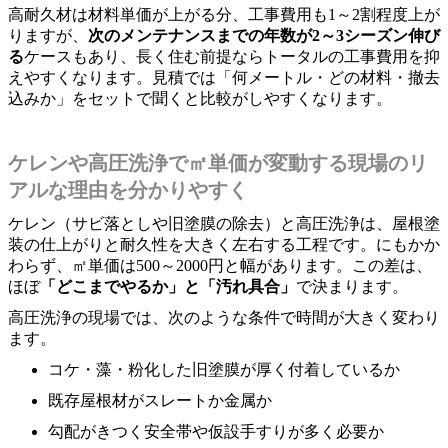
高耐久材は材料単価が上がる分、工事費用も1～2割程度上が
りますが、
次のメンテナンスまでの年数が2～3シーズン伸び
る
ケースもあり、長く住む前提ならトータルの工事費用を抑
えやすくなります。見積では「何メートル・どの材料・撤去
込みか」をセットで聞くと比較がしやすくなります。
ケレンや高圧洗浄で㎡単価が変動する現場のリ
アルな理由を分かりやすく
ケレン（サビ落としや旧塗膜の除去）と高圧洗浄は、屋根塗
装の仕上がりと耐久性を大きく左右する工程です。にもかか
わらず、㎡単価は500～2000円と幅があります。この差は、
ほぼ
「どこまでやるか」と「汚れ具合」
で決まります。
高圧洗浄の現場では、次のような条件で時間が大きく変わり
ます。
コケ・藻・粉化した旧塗膜が厚く付着しているか
既存屋根材がスレートか金属か
勾配がきつく安全帯や仮設手すりが多く必要か