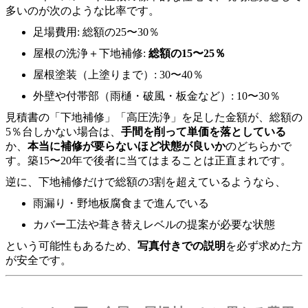
多いのが次のような比率です。
足場費用: 総額の25〜30％
屋根の洗浄＋下地補修:
総額の15〜25％
屋根塗装（上塗りまで）: 30〜40％
外壁や付帯部（雨樋・破風・板金など）: 10〜30％
見積書の「下地補修」「高圧洗浄」を足した金額が、総額の
5％台しかない場合は、
手間を削って単価を落としている
か、
本当に補修が要らないほど状態が良いか
のどちらかで
す。築15〜20年で後者に当てはまることは正直まれです。
逆に、下地補修だけで総額の3割を超えているようなら、
雨漏り・野地板腐食まで進んでいる
カバー工法や葺き替えレベルの提案が必要な状態
という可能性もあるため、
写真付きでの説明
を必ず求めた方
が安全です。