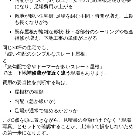
勾配がきつい（6寸以上）: 安全のため屋根足場が必要
になり、足場費用が上がる
敷地が狭い住宅街: 足場を組む手間・時間が増え、工期
も長くなりがち
既存屋根が複雑な形状: 棟・谷部分のシーリングや板金
補修が増え、下地工事の単価が上がる
同じ30坪の住宅でも、
「緩い勾配のシンプルなスレート屋根」
と
「急勾配で谷やドーマーが多いスレート屋根」
では、
下地補修費が倍近く違う
現場もあります。
費用の妥当性を判断する時は、
屋根材の種類
勾配（急か緩いか）
足場が通常で組めるかどうか
この3点を頭に置きながら、見積書の金額だけでなく「現場
写真」とセットで確認することが、土浦市で損をしないため
の第一歩になります。