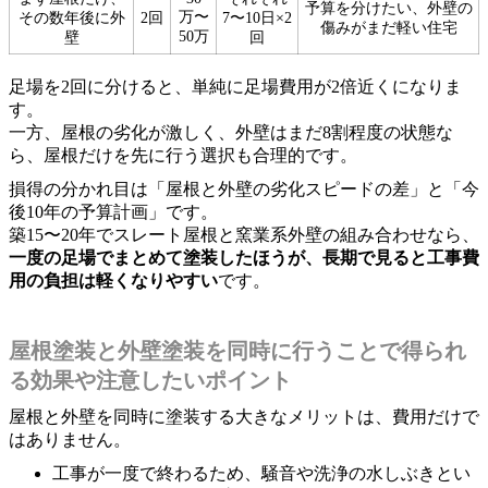
予算を分けたい、外壁の
万〜
その数年後に外
2回
7〜10日×2
傷みがまだ軽い住宅
50万
壁
回
足場を2回に分けると、単純に足場費用が2倍近くになりま
す。
一方、屋根の劣化が激しく、外壁はまだ8割程度の状態な
ら、屋根だけを先に行う選択も合理的です。
損得の分かれ目は「屋根と外壁の劣化スピードの差」と「今
後10年の予算計画」です。
築15〜20年でスレート屋根と窯業系外壁の組み合わせなら、
一度の足場でまとめて塗装したほうが、長期で見ると工事費
用の負担は軽くなりやすい
です。
屋根塗装と外壁塗装を同時に行うことで得られ
る効果や注意したいポイント
屋根と外壁を同時に塗装する大きなメリットは、費用だけで
はありません。
工事が一度で終わるため、騒音や洗浄の水しぶきとい