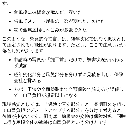
す。
台風後に棟板金が飛んだ、浮いた
強風でスレート屋根の一部が割れた、欠けた
雹で金属屋根にへこみが多数できた
このような「突発的な損害」は、経年劣化ではなく風災とし
て認定される可能性があります。ただし、ここで注意したい
落とし穴があります。
申請時の写真が「施工前」だけで、被害状況が伝わら
ず減額
経年劣化部分と風災部分を分けずに見積を出し、保険
会社と揉める
カバー工法や全面塗装まで全額保険で賄えると誤解し
て、自己負担が想定以上になる
現場感覚としては、「保険で直す部分」と「長期耐久を狙っ
て自己負担でグレードアップする部分」を分けて考えると、
後悔が少ないです。例えば、棟板金の交換は保険対象、同時
に行う屋根全体の塗装は自己負担という分け方です。