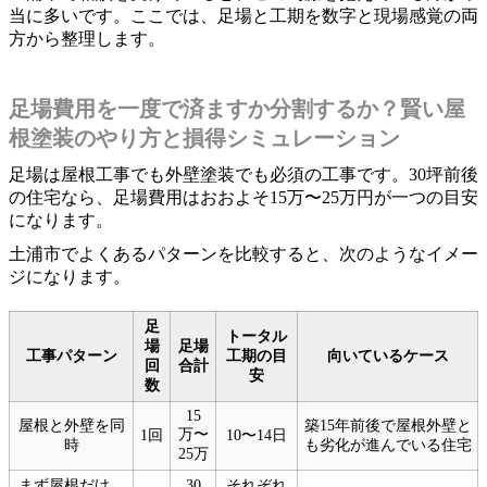
当に多いです。ここでは、足場と工期を数字と現場感覚の両
方から整理します。
足場費用を一度で済ますか分割するか？賢い屋
根塗装のやり方と損得シミュレーション
足場は屋根工事でも外壁塗装でも必須の工事です。30坪前後
の住宅なら、足場費用はおおよそ15万〜25万円が一つの目安
になります。
土浦市でよくあるパターンを比較すると、次のようなイメー
ジになります。
足
トータル
場
足場
工事パターン
工期の目
向いているケース
回
合計
安
数
15
屋根と外壁を同
築15年前後で屋根外壁と
万〜
1回
10〜14日
時
も劣化が進んでいる住宅
25万
まず屋根だけ、
30
それぞれ