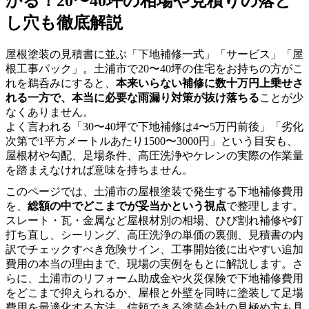
かる！20〜40坪の相場や見積りの落と
し穴も徹底解説
屋根塗装の見積書に並ぶ「下地補修一式」「サービス」「屋
根工事パック」。土浦市で20〜40坪の住宅をお持ちの方がこ
れを鵜呑みにすると、
本来いらない補修に数十万円上乗せさ
れる一方で、本当に必要な雨漏り対策が抜け落ちる
ことが少
なくありません。
よく言われる「30〜40坪で下地補修は4〜5万円前後」「劣化
次第で1平方メートルあたり1500〜3000円」という目安も、
屋根材や勾配、足場条件、高圧洗浄やケレンの実際の作業量
を踏まえなければ意味を持ちません。
このページでは、土浦市の屋根塗装で発生する下地補修費用
を、
総額の中でどこまでが妥当かという視点
で整理します。
スレート・瓦・金属など屋根材別の相場、ひび割れ補修や釘
打ち直し、シーリング、高圧洗浄の単価の裏側、見積書の内
訳でチェックすべき危険サイン、工事開始後に出やすい追加
費用の本当の理由まで、現場の実例をもとに解説します。さ
らに、土浦市のリフォーム助成金や火災保険で下地補修費用
をどこまで抑えられるか、屋根と外壁を同時に塗装して足場
費用を最適化する方法、信頼できる塗装会社の見極め方も具