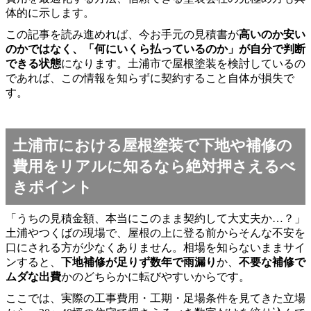
体的に示します。
この記事を読み進めれば、今お手元の見積書が
高いのか安い
のかではなく、「何にいくら払っているのか」が自分で判断
できる状態
になります。土浦市で屋根塗装を検討しているの
であれば、この情報を知らずに契約すること自体が損失で
す。
土浦市における屋根塗装で下地や補修の
費用をリアルに知るなら絶対押さえるべ
きポイント
「うちの見積金額、本当にこのまま契約して大丈夫か…？」
土浦やつくばの現場で、屋根の上に登る前からそんな不安を
口にされる方が少なくありません。相場を知らないままサイ
ンすると、
下地補修が足りず数年で雨漏り
か、
不要な補修で
ムダな出費
かのどちらかに転びやすいからです。
ここでは、実際の工事費用・工期・足場条件を見てきた立場