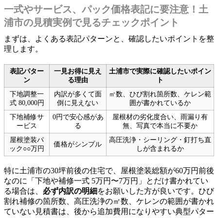
一式やサービス、パック価格表記に要注意！土
浦市の見積実例で見るチェックポイント
まずは、よくある表記パターンと、確認したいポイントを整
理します。
表記パター
一見お得に見え
土浦市で実際に確認したいポイン
ン
る理由
ト
下地調整一
内訳が多くて面
㎡数、ひび割れ箇所数、ケレン範
式 80,000円
倒に見えない
囲が書かれているか
下地補修サ
0円で安心感があ
屋根材の劣化度合い、雨漏り有
ービス
る
無、写真で本当に不要か
屋根塗装パ
高圧洗浄・シーリング・釘打ち直
価格がシンプル
ック○○万円
しが含まれるか
特に土浦市の30坪前後の住宅で、屋根塗装総額が60万円前後
なのに「下地や補修一式 5万円〜7万円」とだけ書かれてい
る場合は、
必ず内訳の明細
をお願いした方が良いです。ひび
割れ補修の箇所数、高圧洗浄の㎡数、ケレンの範囲が書かれ
ていない見積書は、後から追加費用になりやすい典型パター