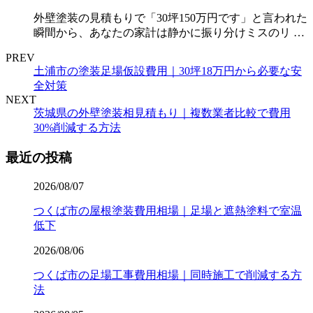
外壁塗装の見積もりで「30坪150万円です」と言われた
瞬間から、あなたの家計は静かに振り分けミスのリ …
PREV
土浦市の塗装足場仮設費用｜30坪18万円から必要な安
全対策
NEXT
茨城県の外壁塗装相見積もり｜複数業者比較で費用
30%削減する方法
最近の投稿
2026/08/07
つくば市の屋根塗装費用相場｜足場と遮熱塗料で室温
低下
2026/08/06
つくば市の足場工事費用相場｜同時施工で削減する方
法