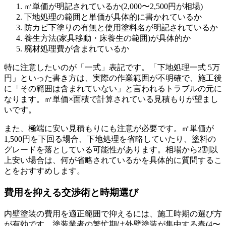
㎡単価が明記されているか(2,000〜2,500円が相場)
下地処理の範囲と単価が具体的に書かれているか
防カビ下塗りの有無と使用塗料名が明記されているか
養生方法(家具移動・床養生の範囲)が具体的か
廃材処理費が含まれているか
特に注意したいのが「一式」表記です。「下地処理一式 5万
円」といった書き方は、実際の作業範囲が不明確で、施工後
に「その範囲は含まれていない」と言われるトラブルの元に
なります。㎡単価×面積で計算されている見積もりが望まし
いです。
また、極端に安い見積もりにも注意が必要です。㎡単価が
1,500円を下回る場合、下地処理を省略していたり、塗料の
グレードを落としている可能性があります。相場から2割以
上安い場合は、何が省略されているかを具体的に質問するこ
とをおすすめします。
費用を抑える交渉術と時期選び
内壁塗装の費用を適正範囲で抑えるには、施工時期の選び方
が有効です。塗装業者の繁忙期は外壁塗装が集中する春(4〜