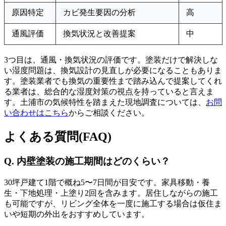
原因特定
カビ発生要因の分析
高
通風評価
換気状況と改善提案
中
3つ目は、通風・換気状況の評価です。塗装だけで解決しな
い湿度問題は、換気設計の見直しが必要になることもありま
す。塗装業者でも換気の重要性まで踏み込んで提案してくれ
る業者は、総合的な湿度対策の視点を持っていると言えま
す。土浦市の気候特性を踏まえた現地調査については、
お問
い合わせはこちら
からご相談ください。
よくある質問(FAQ)
Q. 内壁塗装の施工期間はどのくらい？
30坪戸建て1階で概ね5〜7日間が目安です。家具移動・養
生・下地処理・上塗り2回を含みます。居住しながらの施工
も可能ですが、リビング全体を一度に施工する場合は仮住ま
いや短期の外出をおすすめしています。