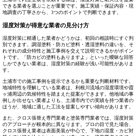
できる業者を選ぶことが重要です。施工実績・保証内容・現
地調査の丁寧さから、3つのポイントで判断できます。
湿度対策が得意な業者の見分け方
湿度対策に精通した業者かどうかは、初回の相談時にすぐ判
別できます。調湿塗料・防カビ塗料・透湿塗料の違いを、そ
れぞれの成分特性と施工事例を交えて説明できるかがポイン
トです。「防カビの塗料もありますよ」といった曖昧な回答
しかできない業者は、湿度対策の経験が浅い可能性がありま
す。
土浦市での施工事例を提示できるかも重要な判断材料です。
地域特性を理解している業者は、利根川流域の湿度環境や霞
ヶ浦周辺の気候特性を踏まえた提案ができます。他地域の事
例しか出せない業者よりも、土浦市内での実績を持つ業者の
ほうが、地域に適した工法を提案しやすい傾向があります。
また、クロス張替え専門業者と塗装専門業者では、湿度対策
のアプローチが根本的に異なります。プロの目で見た場合、
クロス張替え業者は表面美装が中心で、下地の湿度・カビ対