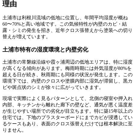
理由
土浦市は利根川流域の低地に位置し、年間平均湿度が概ね
60〜70%と高い地域です。この気候特性が内壁のカビ・結
露・シミの発生を招き、近年クロス張替えから塗装への切り
替えが増えています。
土浦市特有の湿度環境と内壁劣化
土浦市の常磐線沿線や霞ヶ浦周辺の低地エリアは、特に湿度
が高くなる傾向があります。梅雨時期には外気湿度が80%を
超える日が続き、秋雨期にも同様の状況が発生します。この
環境下では、内壁のクロスや塗膜内部に湿気が滞留し、黒カ
ビや斑点状のシミが徐々に広がっていきます。
現場で実際によく見るパターンとして、北側の寝室や押入れ
内部、キッチンから離れた廊下の壁など、通気が悪く温度差
が生じやすい場所での劣化が目立ちます。特に築15年以上の
住宅では、下地のプラスターボードにまでカビが浸透してい
るケースもあり、表面のクロス張替えだけでは根本解決に至
りません。