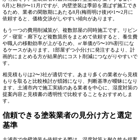
6月)と秋(9〜11月)ですが、内壁塗装は季節を選ばず施工でき
るため、業者の閑散期にあたる8月(梅雨明け後)や1〜2月に
依頼すると、価格交渉がしやすい傾向があります。
もう一つの費用削減策が、複数部屋の同時施工です。リビン
グ・寝室・廊下など複数箇所をまとめて依頼すると、養生費
や職人の移動効率が上がるため、㎡単価が5〜10%割引にな
るケースがあります。1部屋ずつ小分けに発注するより、計
画的にまとめる方が結果的にコスト削減につながりやすいで
す。
相見積もりは2〜3社が適切です。あまり多くの業者から見積
もりを取ると比較検討が煩雑になり、判断基準が曖昧になり
ます。土浦市内で施工実績のある業者を中心に、湿度対策の
提案内容と見積書の透明性で比較することをおすすめしま
す。
信頼できる塗装業者の見分け方と選定
基準
土浦市で内壁塗装を依頼する際は、湿度対策と耐久性を提案