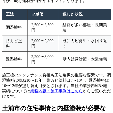
うか、既存建材が何かがポイントになります。
工法
㎡単価
適した状況
2,500〜3,500
結露が多い部屋・長期美
調湿塗料
円
装
防カビ塗
2,000〜2,800
既にカビ発生・水回り近
料
円
く
2,200〜3,000
透湿塗料
壁内結露対策・木造住宅
円
施工後のメンテナンス負担も工法選択の重要な要素です。調
湿塗料は概ね10〜15年、防カビ塗料は7〜10年、透湿塗料は
10〜12年が塗り替え目安とされます。当社の業務内容や施工
実績については
業務内容・施工事例はこちら
からご覧いただ
けます。
土浦市の住宅事情と内壁塗装が必要な