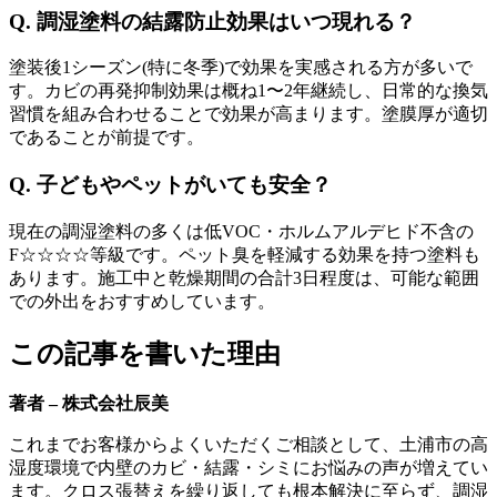
Q. 調湿塗料の結露防止効果はいつ現れる？
塗装後1シーズン(特に冬季)で効果を実感される方が多いで
す。カビの再発抑制効果は概ね1〜2年継続し、日常的な換気
習慣を組み合わせることで効果が高まります。塗膜厚が適切
であることが前提です。
Q. 子どもやペットがいても安全？
現在の調湿塗料の多くは低VOC・ホルムアルデヒド不含の
F☆☆☆☆等級です。ペット臭を軽減する効果を持つ塗料も
あります。施工中と乾燥期間の合計3日程度は、可能な範囲
での外出をおすすめしています。
この記事を書いた理由
著者 – 株式会社辰美
これまでお客様からよくいただくご相談として、土浦市の高
湿度環境で内壁のカビ・結露・シミにお悩みの声が増えてい
ます。クロス張替えを繰り返しても根本解決に至らず、調湿