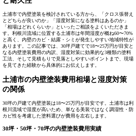
と耐久性
土浦市で内壁塗装を検討されている方から、「クロス張替え
とどちらが良いのか」「湿度対策になる塗料はあるのか」
「相場はどれくらいか」といったご相談をよくいただきま
す。利根川流域に位置する土浦市は年間湿度が概ね60〜70%
と高く、内壁のカビ・結露・シミが発生しやすい地域特性が
あります。この記事では、30坪戸建てで18〜25万円が目安と
なる内壁塗装費用の内訳、湿度対策に効果的な3種類の塗料
工法、そして見積もりで見落としやすいポイントまで、現場
を見てきた経験から具体的にお伝えします。
土浦市の内壁塗装費用相場と湿度対策
の関係
30坪の戸建て内壁塗装は18〜25万円が目安です。土浦市は利
根川流域で湿度が高いため、単なる美装ではなく調湿性・防
カビ性を考慮した塗料選びが費用を左右します。
30坪・50坪・70坪の内壁塗装費用実績