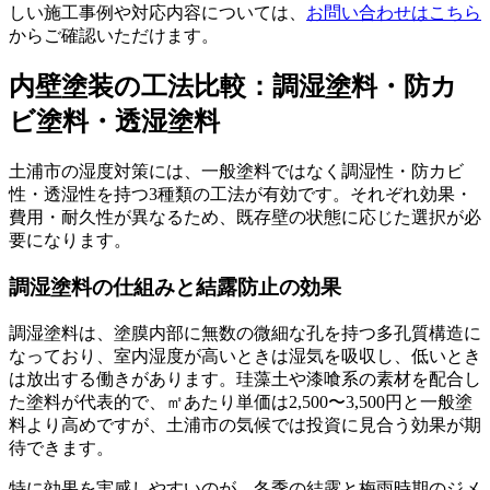
しい施工事例や対応内容については、
お問い合わせはこちら
からご確認いただけます。
内壁塗装の工法比較：調湿塗料・防カ
ビ塗料・透湿塗料
土浦市の湿度対策には、一般塗料ではなく調湿性・防カビ
性・透湿性を持つ3種類の工法が有効です。それぞれ効果・
費用・耐久性が異なるため、既存壁の状態に応じた選択が必
要になります。
調湿塗料の仕組みと結露防止の効果
調湿塗料は、塗膜内部に無数の微細な孔を持つ多孔質構造に
なっており、室内湿度が高いときは湿気を吸収し、低いとき
は放出する働きがあります。珪藻土や漆喰系の素材を配合し
た塗料が代表的で、㎡あたり単価は2,500〜3,500円と一般塗
料より高めですが、土浦市の気候では投資に見合う効果が期
待できます。
特に効果を実感しやすいのが、冬季の結露と梅雨時期のジメ