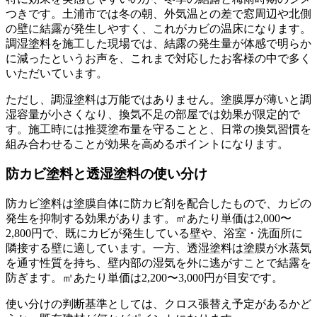
つきです。土浦市では冬の朝、外気温との差で窓周辺や北側
の壁に結露が発生しやすく、これがカビの温床になります。
調湿塗料を施工した現場では、結露の発生量が体感で明らか
に減ったというお声を、これまで対応したお客様の中で多く
いただいています。
ただし、調湿塗料は万能ではありません。塗膜厚が薄いと調
湿容量が小さくなり、換気不足の部屋では効果が限定的で
す。施工時には推奨塗布量を守ることと、日常の換気習慣を
組み合わせることが効果を高めるポイントになります。
防カビ塗料と透湿塗料の使い分け
防カビ塗料は塗膜自体に防カビ剤を配合したもので、カビの
発生を抑制する効果があります。㎡あたり単価は2,000〜
2,800円で、既にカビが発生している壁や、浴室・洗面所に
隣接する壁に適しています。一方、透湿塗料は塗膜が水蒸気
を通す性質を持ち、壁内部の湿気を外に逃がすことで結露を
防ぎます。㎡あたり単価は2,200〜3,000円が目安です。
使い分けの判断基準としては、クロス張替え予定があるかど