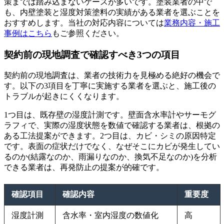
策までは踏み込まないケースが多いです。塗装業者の中で
も、内壁塗装と湿度対策塗料の実績がある業者を選ぶことを
おすすめします。当社の対応内容については
業務内容・施工
事例はこちら
もご参照ください。
契約前の現地調査で確認すべき3つの項目
契約前の現地調査は、業者の技術力を見極める絶好の機会で
す。以下の3項目を丁寧に実施する業者を選ぶと、施工後の
トラブルが起きにくくなります。
1つ目は、既存壁の湿度計測です。壁面含水率計やサーモグ
ラフィで、実際の湿度状態を数値で確認する業者は、根拠の
ある工法提案ができます。2つ目は、カビ・シミの原因特定
です。表面の症状だけでなく、なぜそこにカビが発生してい
るのか(結露なのか、雨漏りなのか、換気不足なのか)を分析
できる業者は、再発防止の提案が的確です。
確認項目
確認内容
重要度
湿度計測
含水率・室内湿度の数値化
高