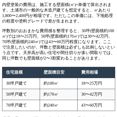
内壁塗装の費用は、施工する壁面積(㎡)×単価で算出されま
す。土浦市の一般的な木造戸建てを想定すると、㎡あたり
1,800〜2,400円が相場です。ただしこの単価には、下地処理
の程度や塗料グレードで差が生まれます。
坪数別のおおまかな費用感を整理すると、30坪(壁面積約100
㎡)では18〜25万円、50坪(壁面積約170㎡)では30〜42万円、
70坪(壁面積約240㎡)では43〜60万円程度になります。ここ
で注意したいのが、坪数と壁面積は必ずしも比例しないとい
う点です。天井高が高い住宅や間仕切りが多い間取りでは、
同じ坪数でも壁面積が2〜3割変わることがあります。
住宅規模
壁面積目安
費用相場
30坪戸建て
約100㎡
18〜25万円
50坪戸建て
約170㎡
30〜42万円
70坪戸建て
約240㎡
43〜60万円