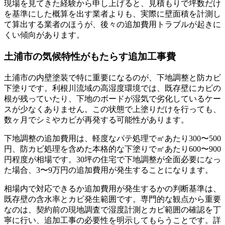
現場を見てきた経験から申し上げると、見積もりで坪数だけ
を基準にした概算を出す業者よりも、実際に壁面積を計測し
て算出する業者のほうが、後々の追加費用トラブルが起きに
くい傾向があります。
土浦市の気候特性がもたらす追加工事費
土浦市の内壁塗装で特に重要になるのが、下地調整と防カビ
下塗りです。利根川流域の高湿度環境では、既存壁にカビの
根が残っていたり、下地のボードが湿気で劣化しているケー
スが少なくありません。この状態で上塗りだけを行っても、
数ヶ月でシミやカビが再発する可能性があります。
下地調整の追加費用は、軽度なパテ処理で㎡あたり300〜500
円、防カビ処理を含めた本格的な下塗りで㎡あたり600〜900
円程度が相場です。30坪の住宅で下地調整が全面必要になっ
た場合、3〜9万円の追加費用が発生することになります。
相場内で対応できるか追加費用が発生するかの判断基準は、
既存壁の含水率とカビ発生範囲です。専門的な観点から重要
なのは、契約前の現地調査で湿度計測とカビ範囲の確認を丁
寧に行い、追加工事の必要性を明示してもらうことです。詳