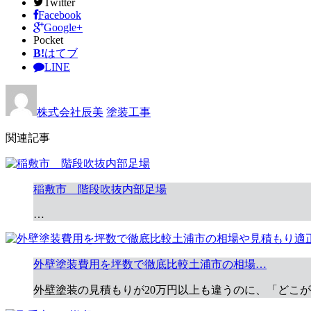
Twitter
Facebook
Google+
Pocket
B!
はてブ
LINE
株式会社辰美
塗装工事
関連記事
稲敷市 階段吹抜内部足場
…
外壁塗装費用を坪数で徹底比較土浦市の相場…
外壁塗装の見積もりが20万円以上も違うのに、「どこ