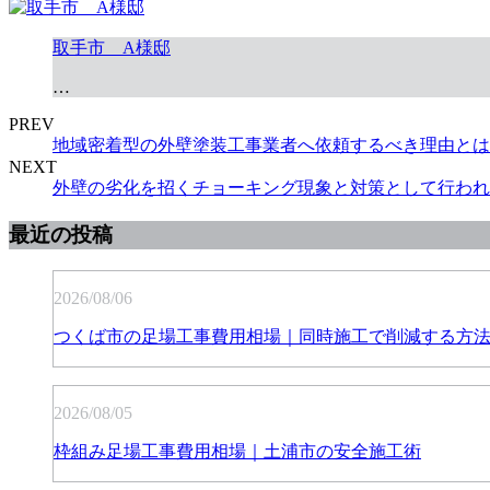
取手市 A様邸
…
PREV
地域密着型の外壁塗装工事業者へ依頼するべき理由とは
NEXT
外壁の劣化を招くチョーキング現象と対策として行われ
最近の投稿
2026/08/06
つくば市の足場工事費用相場｜同時施工で削減する方
2026/08/05
枠組み足場工事費用相場｜土浦市の安全施工術