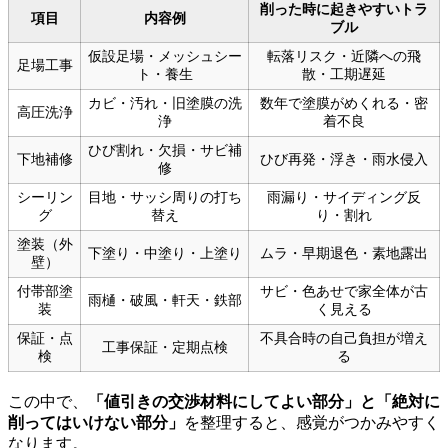
削った時に起きやすいトラ
項目
内容例
ブル
仮設足場・メッシュシー
転落リスク・近隣への飛
足場工事
ト・養生
散・工期遅延
カビ・汚れ・旧塗膜の洗
数年で塗膜がめくれる・密
高圧洗浄
浄
着不良
ひび割れ・欠損・サビ補
下地補修
ひび再発・浮き・雨水侵入
修
シーリン
目地・サッシ周りの打ち
雨漏り・サイディング反
グ
替え
り・割れ
塗装（外
下塗り・中塗り・上塗り
ムラ・早期退色・素地露出
壁）
付帯部塗
サビ・色あせで家全体が古
雨樋・破風・軒天・鉄部
装
く見える
保証・点
不具合時の自己負担が増え
工事保証・定期点検
検
る
この中で、
「値引きの交渉材料にしてよい部分」と「絶対に
削ってはいけない部分」
を整理すると、感覚がつかみやすく
なります。