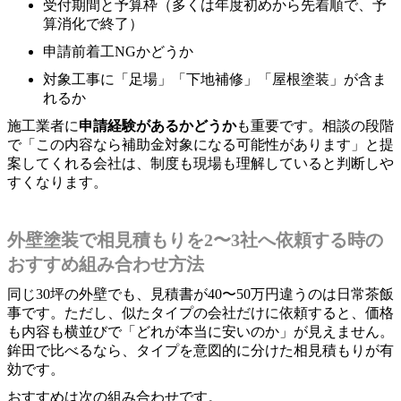
受付期間と予算枠（多くは年度初めから先着順で、予
算消化で終了）
申請前着工NGかどうか
対象工事に「足場」「下地補修」「屋根塗装」が含ま
れるか
施工業者に
申請経験があるかどうか
も重要です。相談の段階
で「この内容なら補助金対象になる可能性があります」と提
案してくれる会社は、制度も現場も理解していると判断しや
すくなります。
外壁塗装で相見積もりを2〜3社へ依頼する時の
おすすめ組み合わせ方法
同じ30坪の外壁でも、見積書が40〜50万円違うのは日常茶飯
事です。ただし、似たタイプの会社だけに依頼すると、価格
も内容も横並びで「どれが本当に安いのか」が見えません。
鉾田で比べるなら、タイプを意図的に分けた相見積もりが有
効です。
おすすめは次の組み合わせです。