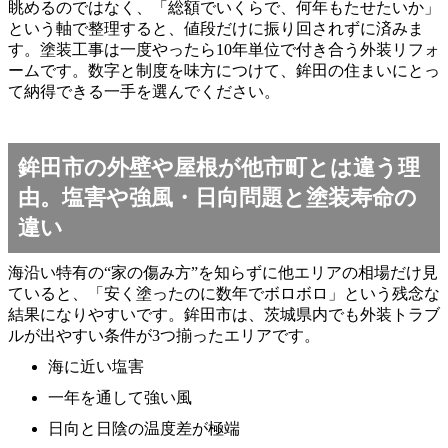
眺めるのではなく、「総額でいくらで、何年もたせたいか」
という軸で整理すると、値段だけに振り回されずに済みま
す。塗装工事は一度やったら10年単位で付き合う外装リフォ
ームです。数字と制度を味方につけて、鉾田の住まいにとっ
て納得できる一手を選んでください。
鉾田市の外壁や屋根が他市町とは違う理
由。塩害や強風・日向問題と塗装寿命の
違い
海沿い特有の“家の傷み方”を知らずに他エリアの相場だけ見
ていると、「安く塗ったのに数年でボロボロ」という残念な
結果になりやすいです。鉾田市は、茨城県内でも外装トラブ
ルが出やすい条件が3つ揃ったエリアです。
海に近い塩害
一年を通して強い風
日向と日陰の温度差が極端