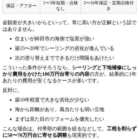
1〜3年短期・点検
5〜10年保証・定期点検付
保証・アフター
なし
き
金額差が大きいからといって、常に高い方が正解という話で
はありません。
住まいが鉾田市の海側で塩害が強い
築15〜20年でシーリングの劣化が進んでいる
次の塗り替えまでできるだけ間隔をあけたい
こういった条件がそろうなら、
シーリングと下地補修にしっ
かり費用をかけた100万円台寄りの内容
の方が、結果的に1年
あたりの費用が安くなるケースが多いです。
反対に、
築10年程度で大きな劣化が少ない
海から距離があり、風当たりも弱い立地
まずは見た目のリフォームを優先したい
こんな場合は、付帯部の範囲を絞るなどして、
工程を削らず
に50〜70万円台に寄せる調整
も現実的です。