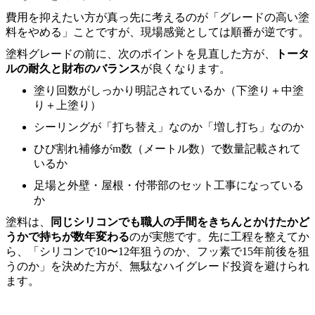
費用を抑えたい方が真っ先に考えるのが「グレードの高い塗
料をやめる」ことですが、現場感覚としては順番が逆です。
塗料グレードの前に、次のポイントを見直した方が、
トータ
ルの耐久と財布のバランス
が良くなります。
塗り回数がしっかり明記されているか（下塗り＋中塗
り＋上塗り）
シーリングが「打ち替え」なのか「増し打ち」なのか
ひび割れ補修がm数（メートル数）で数量記載されて
いるか
足場と外壁・屋根・付帯部のセット工事になっている
か
塗料は、
同じシリコンでも職人の手間をきちんとかけたかど
うかで持ちが数年変わる
のが実態です。先に工程を整えてか
ら、「シリコンで10〜12年狙うのか、フッ素で15年前後を狙
うのか」を決めた方が、無駄なハイグレード投資を避けられ
ます。