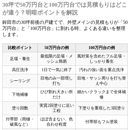
30坪で50万円台と100万円台では見積もりはどこ
が違う？明暗ポイントを解説
鉾田市の30坪前後の戸建てで、外壁メインの見積もりが「50
万円台」と「100万円台」に割れる時、よくある違いを整理
します。
比較ポイント
50万円台の例
100万円台の例
最低限の足場・メ
風対策を含めたフル足場・
足場・養生
ッシュ簡易
しっかり養生
高圧洗浄
1日で一気に終了
汚れの強い面を重点洗浄
目地のみ一部増し
目地・サッシ周りを打ち替
シーリング
打ち
え中心
ひび割れ大きい所
細かいクラックまで全体補
下地補修
だけ
修
実質2回塗りに近い
塗り回数
下塗りを重視した3回塗り
工程
付帯部（雨樋・
ほぼ含まない、色
付帯部もフル塗装
破風など）
合わせ程度