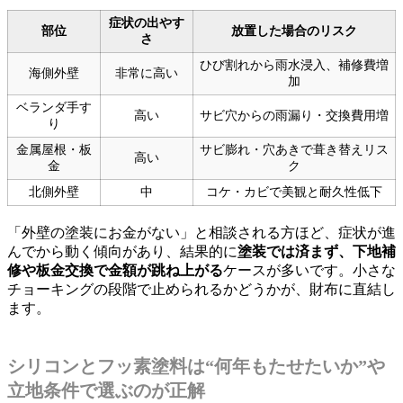
症状の出やす
部位
放置した場合のリスク
さ
ひび割れから雨水浸入、補修費増
海側外壁
非常に高い
加
ベランダ手す
高い
サビ穴からの雨漏り・交換費用増
り
金属屋根・板
サビ膨れ・穴あきで葺き替えリス
高い
金
ク
北側外壁
中
コケ・カビで美観と耐久性低下
「外壁の塗装にお金がない」と相談される方ほど、症状が進
んでから動く傾向があり、結果的に
塗装では済まず、下地補
修や板金交換で金額が跳ね上がる
ケースが多いです。小さな
チョーキングの段階で止められるかどうかが、財布に直結し
ます。
シリコンとフッ素塗料は“何年もたせたいか”や
立地条件で選ぶのが正解