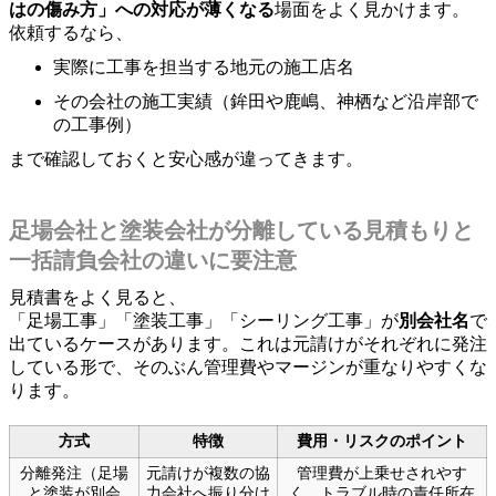
はの傷み方」への対応が薄くなる
場面をよく見かけます。
依頼するなら、
実際に工事を担当する地元の施工店名
その会社の施工実績（鉾田や鹿嶋、神栖など沿岸部で
の工事例）
まで確認しておくと安心感が違ってきます。
足場会社と塗装会社が分離している見積もりと
一括請負会社の違いに要注意
見積書をよく見ると、
「足場工事」「塗装工事」「シーリング工事」が
別会社名
で
出ているケースがあります。これは元請けがそれぞれに発注
している形で、そのぶん管理費やマージンが重なりやすくな
ります。
方式
特徴
費用・リスクのポイント
分離発注（足場
元請けが複数の協
管理費が上乗せされやす
と塗装が別会
力会社へ振り分け
く、トラブル時の責任所在