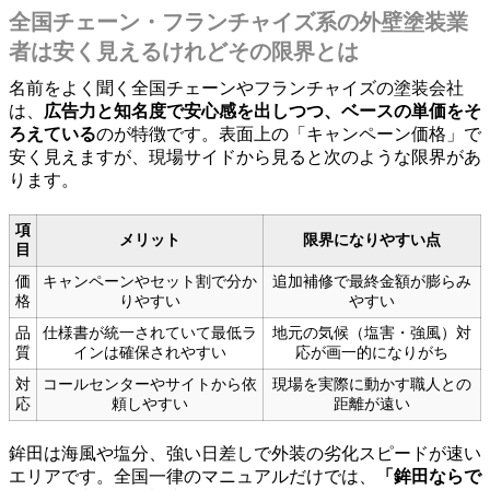
全国チェーン・フランチャイズ系の外壁塗装業
者は安く見えるけれどその限界とは
名前をよく聞く全国チェーンやフランチャイズの塗装会社
は、
広告力と知名度で安心感を出しつつ、ベースの単価をそ
ろえている
のが特徴です。表面上の「キャンペーン価格」で
安く見えますが、現場サイドから見ると次のような限界があ
ります。
項
メリット
限界になりやすい点
目
価
キャンペーンやセット割で分か
追加補修で最終金額が膨らみ
格
りやすい
やすい
品
仕様書が統一されていて最低ラ
地元の気候（塩害・強風）対
質
インは確保されやすい
応が画一的になりがち
対
コールセンターやサイトから依
現場を実際に動かす職人との
応
頼しやすい
距離が遠い
鉾田は海風や塩分、強い日差しで外装の劣化スピードが速い
エリアです。全国一律のマニュアルだけでは、
「鉾田ならで