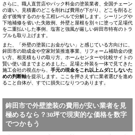
さらに、職人直営店やパック料金の塗装業者、全国チェーン
の違い、見積書のどこを削れば費用が下がり、どこを削ると
必ず後悔するのかを工程レベルで分解します。シーリングや
下地補修を省いた失敗例、外壁と屋根を別々に塗って足場代
を二重払いした事例、塩害と強風が厳しい鉾田市特有のトラ
ブルも取り上げます。
また、「外壁の塗装にお金がない」と感じている方向けに、
鉾田市の助成金や空家対策推進事業、リフォーム補助金の使
い方、相見積もりの取り方、ホームセンターや比較サイトの
賢い使い道までまとめました。足場と外装を一体で見てきた
施工会社の視点から、
手元の現金をこれ以上ムダにしないた
めの判断軸
を提示します。ここを押さえずに業者選びを進め
ること自体が、すでに損失になりつつあります。
鉾田市で外壁塗装の費用が安い業者を見
極めるなら？30坪で現実的な価格を数字
でつかもう