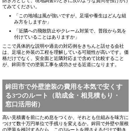
防ぎ方として、現地調査のときに次のような質問を投げかけ
てみてください。
「この地域は風が強いですが、足場や養生はどんな組
み方をしますか」
「近隣への飛散防止やクレーム対策で、普段から気を
付けていることはありますか」
ここで具体的な説明や過去の対応例をきちんと話せる会社
は、足場と外装の工程を理解している可能性が高いです。価
格だけでなく、安全面と近隣対応まで含めて比較すること
が、鉾田市での塗装工事を成功させる近道になります。
鉾田市で外壁塗装の費用を本気で安くす
る3つのルート（助成金・相見積もり・
窓口活用術）
高い見積書を前にため息をつくか、それとも仕組みを味方に
つけて数十万円単位で手残りを変えるか。鉾田で外壁や屋根
の塗装を検討するなら、この3ルートを押さえるだけで動き