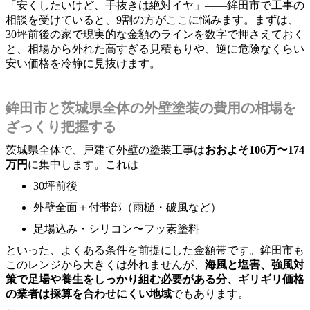
「安くしたいけど、手抜きは絶対イヤ」――鉾田市で工事の
相談を受けていると、9割の方がここに悩みます。まずは、
30坪前後の家で現実的な金額のラインを数字で押さえておく
と、相場から外れた高すぎる見積もりや、逆に危険なくらい
安い価格を冷静に見抜けます。
鉾田市と茨城県全体の外壁塗装の費用の相場を
ざっくり把握する
茨城県全体で、戸建て外壁の塗装工事は
おおよそ106万〜174
万円
に集中します。これは
30坪前後
外壁全面＋付帯部（雨樋・破風など）
足場込み・シリコン〜フッ素塗料
といった、よくある条件を前提にした金額帯です。鉾田市も
このレンジから大きくは外れませんが、
海風と塩害、強風対
策で足場や養生をしっかり組む必要がある分、ギリギリ価格
の業者は採算を合わせにくい地域
でもあります。