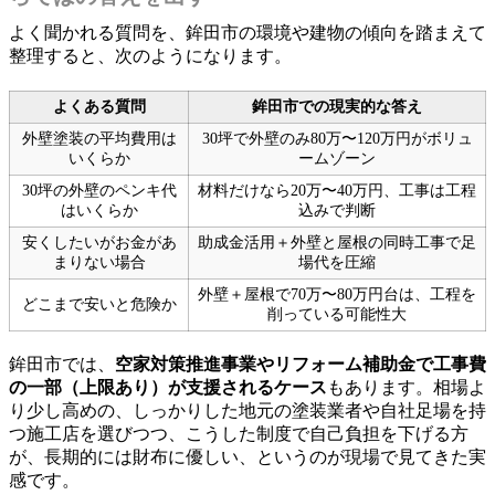
よく聞かれる質問を、鉾田市の環境や建物の傾向を踏まえて
整理すると、次のようになります。
よくある質問
鉾田市での現実的な答え
外壁塗装の平均費用は
30坪で外壁のみ80万〜120万円がボリュ
いくらか
ームゾーン
30坪の外壁のペンキ代
材料だけなら20万〜40万円、工事は工程
はいくらか
込みで判断
安くしたいがお金があ
助成金活用＋外壁と屋根の同時工事で足
まりない場合
場代を圧縮
外壁＋屋根で70万〜80万円台は、工程を
どこまで安いと危険か
削っている可能性大
鉾田市では、
空家対策推進事業やリフォーム補助金で工事費
の一部（上限あり）が支援されるケース
もあります。相場よ
り少し高めの、しっかりした地元の塗装業者や自社足場を持
つ施工店を選びつつ、こうした制度で自己負担を下げる方
が、長期的には財布に優しい、というのが現場で見てきた実
感です。