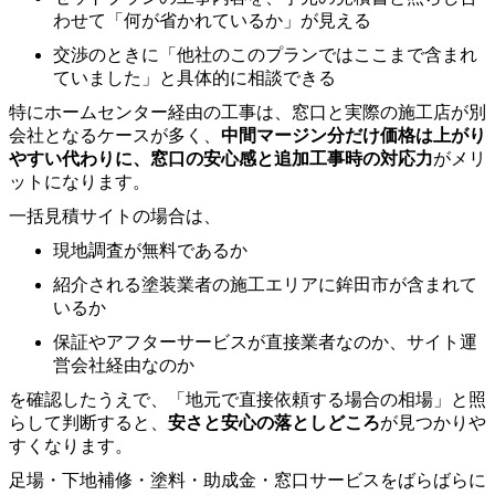
わせて「何が省かれているか」が見える
交渉のときに「他社のこのプランではここまで含まれ
ていました」と具体的に相談できる
特にホームセンター経由の工事は、窓口と実際の施工店が別
会社となるケースが多く、
中間マージン分だけ価格は上がり
やすい代わりに、窓口の安心感と追加工事時の対応力
がメリ
ットになります。
一括見積サイトの場合は、
現地調査が無料であるか
紹介される塗装業者の施工エリアに鉾田市が含まれて
いるか
保証やアフターサービスが直接業者なのか、サイト運
営会社経由なのか
を確認したうえで、「地元で直接依頼する場合の相場」と照
らして判断すると、
安さと安心の落としどころ
が見つかりや
すくなります。
足場・下地補修・塗料・助成金・窓口サービスをばらばらに