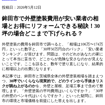
投稿日：
2026年5月12日
鉾田市で外壁塗装費用が安い業者の相
場とお得にリフォームできる秘訣！30
坪の場合どこまで下げられる？
外壁塗装の費用を鉾田市で調べると、「相場は106万〜174万
円」といった数字と、「30坪50万円台のパック」「安い業者
ランキング」が並びます。問題は、そのどれがあなたの家に
とって本当に妥当で、どこからが危険な安さなのかが見えな
いことです。ここを誤ると、数年で塗り直しになり、結果的
に相場以上の出費になります。
本記事では、鉾田市と茨城県全体の外壁塗装相場を踏まえつ
つ、
30坪でいくらなら現実的で、どのラインから手抜きリス
クが跳ね上がるのか
を、外壁と屋根、足場工事まで含めて整
理します。「外壁塗装の平均費用はいくらですか？」「30坪
の外壁のペンキ代はいくらですか？」といった疑問に、鉾田
市の環境と市場価格を前提にした答えを出します。