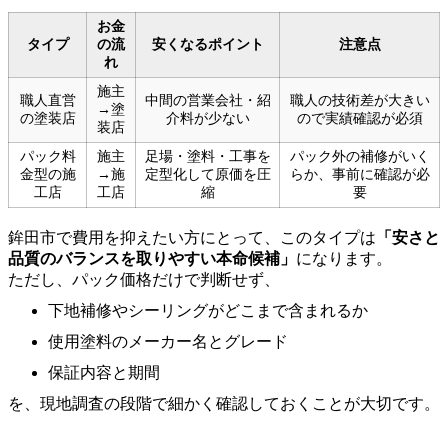
お金
タイプ
の流
安くなるポイント
注意点
れ
施主
職人直営
中間の営業会社・紹
職人の技術差が大きい
→塗
の塗装店
介料が少ない
ので実績確認が必須
装店
パック料
施主
足場・塗料・工事を
パック外の補修がいく
金型の施
→施
定型化して原価を圧
らか、事前に確認が必
工店
工店
縮
要
鉾田市で費用を抑えたい方にとって、このタイプは
「安さと
品質のバランスを取りやすい本命候補」
になります。
ただし、パック価格だけで判断せず、
下地補修やシーリングがどこまで含まれるか
使用塗料のメーカー名とグレード
保証内容と期間
を、現地調査の段階で細かく確認しておくことが大切です。