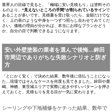
業界人の目線で見ると、「極端に安い見積もり」は塗料その
ものより、
“見えないところの手間”が削られているサイン
で
あることが多いです。見積書を受け取ったら、金額だけでな
く、上の表のような中身を一つずつ照らし合わせてみてくだ
さい。価格の理由が分かれば、本当にお得なプランかどう
か、自分の目で判断できるようになります。
安い外壁塗装の業者を選んで後悔…鉾田
市周辺でありがちな失敗シナリオと防ぎ
方
「とにかく安く」で決めた結果、数年後に倍払うことになっ
た…現場ではそんなケースを何度も見てきました。鉾田や鹿
嶋、神栖、東茨城エリアで実際に起きやすいパターンを押さ
えておくと、見積もりを見る目が一気に変わります。
シーリングや下地補修をケチった結果、数年で