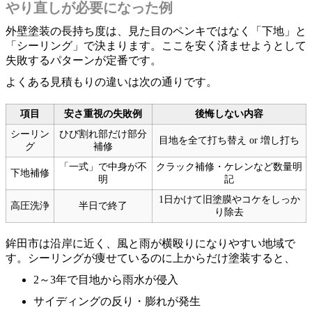
やり直しが必要になった例
外壁塗装の長持ち度は、見た目のペンキではなく「下地」と
「シーリング」で決まります。ここを安く済ませようとして
失敗するパターンが定番です。
よくある見積もりの違いは次の通りです。
項目
安さ重視の失敗例
後悔しない内容
シーリン
ひび割れ部だけ部分
目地を全て打ち替え or 増し打ち
グ
補修
「一式」で中身が不
クラック補修・ケレンなど数量明
下地補修
明
記
1日かけて旧塗膜やコケをしっか
高圧洗浄
半日で終了
り除去
鉾田市は沿岸に近く、風と雨が横殴りになりやすい地域で
す。シーリングが痩せているのに上からだけ塗装すると、
2～3年で目地から雨水が侵入
サイディングの反り・膨れが発生