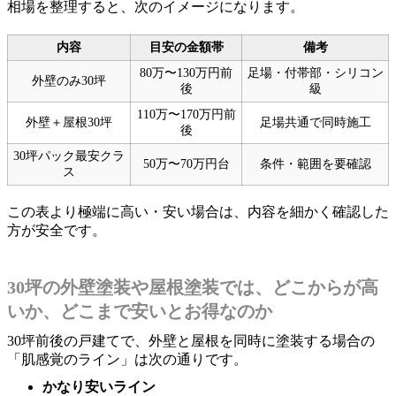
相場を整理すると、次のイメージになります。
内容
目安の金額帯
備考
80万〜130万円前
足場・付帯部・シリコン
外壁のみ30坪
後
級
110万〜170万円前
外壁＋屋根30坪
足場共通で同時施工
後
30坪パック最安クラ
50万〜70万円台
条件・範囲を要確認
ス
この表より極端に高い・安い場合は、内容を細かく確認した
方が安全です。
30坪の外壁塗装や屋根塗装では、どこからが高
いか、どこまで安いとお得なのか
30坪前後の戸建てで、外壁と屋根を同時に塗装する場合の
「肌感覚のライン」は次の通りです。
かなり安いライン