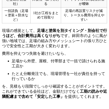
社）
る
が曖昧
一括請負（足場
足場の再設置リスクが減
1社が工程をまと
＋塗装＋防水な
り、トータル費用を抑えや
めて段取り
ど）
すい
現場の感覚として、
足場と塗装を別タイミング・別会社で行
うほど、合計費用は高くなりがち
です。鉾田市のように風が
強い地域では、足場の組み方やメッシュシートの張り方ひと
つで安全性と工期が大きく変わります。
費用を抑えつつ失敗を避けたいなら、
足場から外壁、屋根、付帯部まで一括で請けられる施
工店か
たとえ分離発注でも、現場管理を一社が責任を持って
行っているか
を、見積もり段階でしっかり確認することがポイントです。
これができている会社ほど、金額だけでなく
工期の読みや近
隣配慮まで含めて「安定した工事」
を提供してくれます。